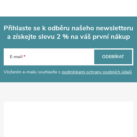
Přihlaste se k odběru našeho newsletteru
a získejte slevu 2 % na váš první nákup
Z
á
E-mail
ODEBÍRAT
p
Vložením e-mailu souhlasíte s
podmínkami ochrany osobních údajů
a
t
í