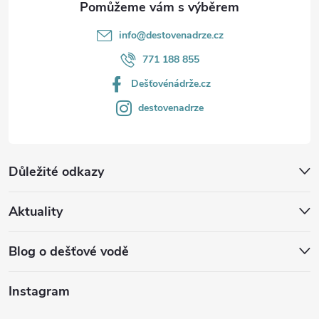
info
@
destovenadrze.cz
771 188 855
Dešťovénádrže.cz
destovenadrze
Důležité odkazy
Aktuality
Blog o dešťové vodě
Instagram