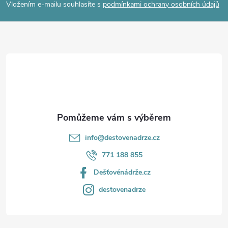
p
Vložením e-mailu souhlasíte s
podmínkami ochrany osobních údajů
a
t
í
info
@
destovenadrze.cz
771 188 855
Dešťovénádrže.cz
destovenadrze