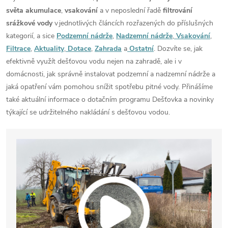
světa akumulace
,
vsakování
a v neposlední řadě
filtrování
srážkové vody
v jednotlivých článcích rozřazených do příslušných
kategorií, a sice
Podzemní nádrže
,
Nadzemní nádrže
,
Vsakování
,
Filtrace
,
Aktuality
,
Dotace
,
Zahrada
a
Ostatní
. Dozvíte se, jak
efektivně využít dešťovou vodu nejen na zahradě, ale i v
domácnosti, jak správně instalovat podzemní a nadzemní nádrže a
jaká opatření vám pomohou snížit spotřebu pitné vody. Přinášíme
také aktuální informace o dotačním programu Dešťovka a novinky
týkající se udržitelného nakládání s dešťovou vodou.