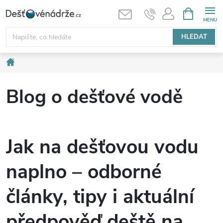
Přejít
NÁKUPNÍ
KOŠÍK
na
obsah
HLEDAT
Domů
Blog o dešťové vodě
Jak na dešťovou vodu
naplno – odborné
články, tipy i aktuální
předpověď deště na