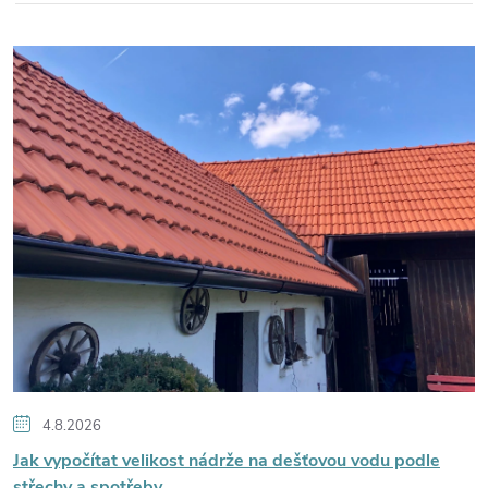
V
ý
p
i
s
č
l
á
4.8.2026
Jak vypočítat velikost nádrže na dešťovou vodu podle
střechy a spotřeby