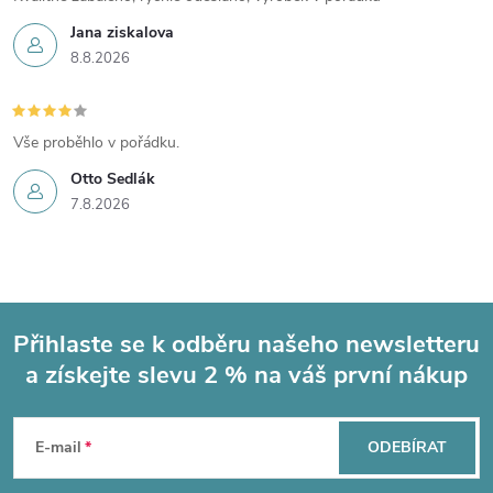
r
Jana ziskalova
8.8.2026
v
k
Vše proběhlo v pořádku.
y
Otto Sedlák
v
7.8.2026
ý
p
i
Přihlaste se k odběru našeho newsletteru
a získejte slevu 2 % na váš první nákup
Z
s
u
á
E-mail
ODEBÍRAT