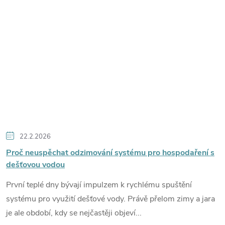
22.2.2026
Proč neuspěchat odzimování systému pro hospodaření s
dešťovou vodou
První teplé dny bývají impulzem k rychlému spuštění
systému pro využití dešťové vody. Právě přelom zimy a jara
je ale období, kdy se nejčastěji objeví...