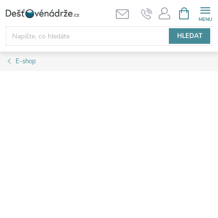
Přejít
NÁKUPNÍ
KOŠÍK
na
obsah
HLEDAT
E-shop