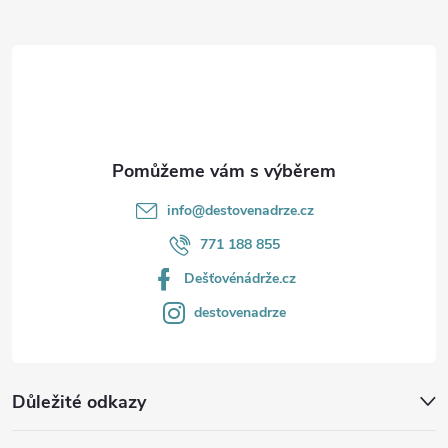
a
t
í
info
@
destovenadrze.cz
771 188 855
Dešťovénádrže.cz
destovenadrze
Důležité odkazy