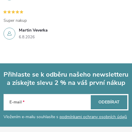
Super nakup
Martin Veverka
6.8.2026
Přihlaste se k odběru našeho newsletteru
a získejte slevu 2 % na váš první nákup
Z
á
E-mail
ODEBÍRAT
p
Vložením e-mailu souhlasíte s
podmínkami ochrany osobních údajů