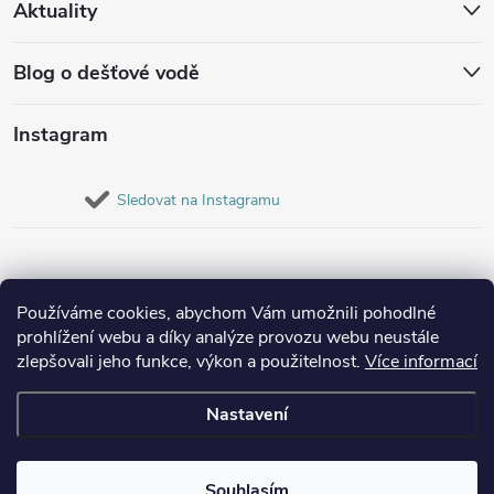
Aktuality
Blog o dešťové vodě
Instagram
Sledovat na Instagramu
Používáme cookies, abychom Vám umožnili pohodlné
prohlížení webu a díky analýze provozu webu neustále
zlepšovali jeho funkce, výkon a použitelnost.
Více informací
Nastavení
Copyright 2026
Destovenadrze.cz
. Všechna práva vyhrazena.
Souhlasím