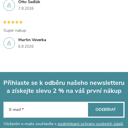
Otto Sedlák
7.8.2026
Super nakup
Martin Veverka
6.8.2026
Přihlaste se k odběru našeho newsletteru
a získejte slevu 2 % na váš první nákup
Z
á
E-mail
ODEBÍRAT
p
Vložením e-mailu souhlasíte s
podmínkami ochrany osobních údajů