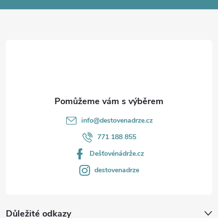
a
t
í
info
@
destovenadrze.cz
771 188 855
Dešťovénádrže.cz
destovenadrze
Důležité odkazy