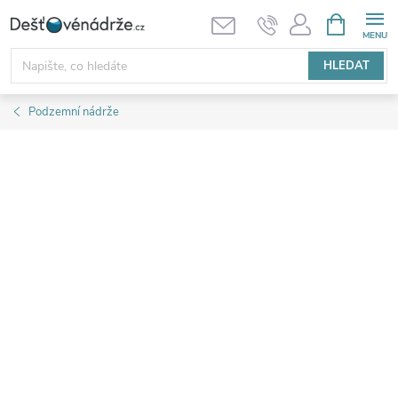
Přejít
NÁKUPNÍ
KOŠÍK
na
obsah
HLEDAT
Podzemní nádrže