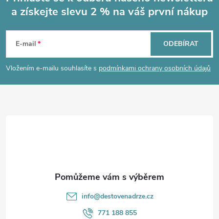
a získejte slevu 2 % na váš první nákup
Z
á
E-mail
ODEBÍRAT
p
Vložením e-mailu souhlasíte s
podmínkami ochrany osobních údajů
a
t
í
info
@
destovenadrze.cz
771 188 855