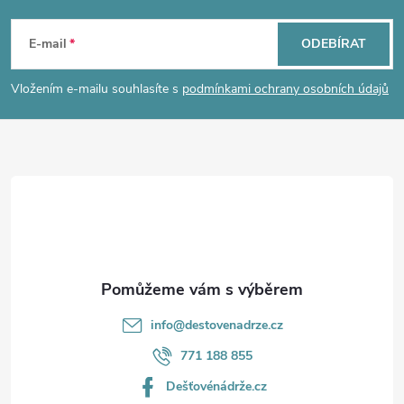
Z
á
E-mail
ODEBÍRAT
p
Vložením e-mailu souhlasíte s
podmínkami ochrany osobních údajů
a
t
í
info
@
destovenadrze.cz
771 188 855
Dešťovénádrže.cz