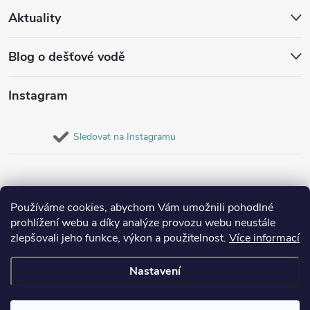
Aktuality
Blog o dešťové vodě
Instagram
Sledovat na Instagramu
Používáme cookies, abychom Vám umožnili pohodlné
prohlížení webu a díky analýze provozu webu neustále
zlepšovali jeho funkce, výkon a použitelnost.
Více informací
Nastavení
Copyright 2026
Destovenadrze.cz
. Všechna práva vyhrazena.