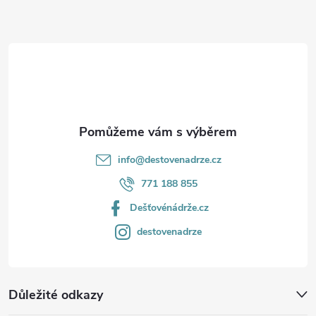
a
t
í
info
@
destovenadrze.cz
771 188 855
Dešťovénádrže.cz
destovenadrze
Důležité odkazy