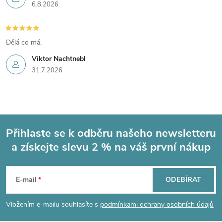
6.8.2026
Dělá co má.
Viktor Nachtnebl
31.7.2026
Přihlaste se k odběru našeho newsletteru
a získejte slevu 2 % na váš první nákup
Z
á
E-mail
ODEBÍRAT
p
Vložením e-mailu souhlasíte s
podmínkami ochrany osobních údajů