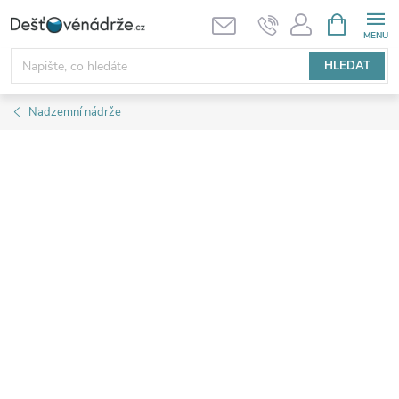
Přejít
NÁKUPNÍ
KOŠÍK
na
obsah
HLEDAT
Nadzemní nádrže