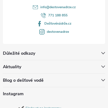
info
@
destovenadrze.cz
771 188 855
Dešťovénádrže.cz
destovenadrze
Důležité odkazy
Aktuality
Blog o dešťové vodě
Instagram