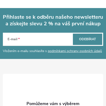
Přihlaste se k odběru našeho newsletteru
a získejte slevu 2 % na váš první nákup
Z
á
E-mail
ODEBÍRAT
p
Vložením e-mailu souhlasíte s
podmínkami ochrany osobních údajů
a
t
í