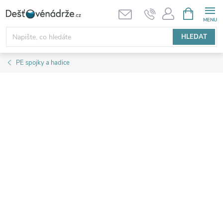
Přejít
NÁKUPNÍ
KOŠÍK
na
obsah
HLEDAT
PE spojky a hadice