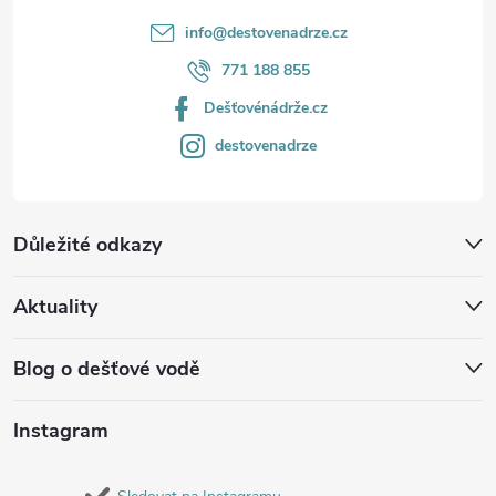
info
@
destovenadrze.cz
771 188 855
Dešťovénádrže.cz
destovenadrze
Důležité odkazy
Aktuality
Blog o dešťové vodě
Instagram