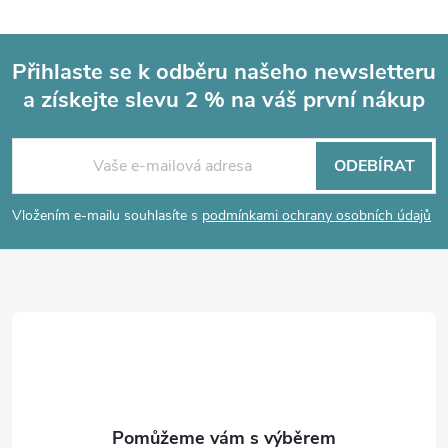
Přihlaste se k odběru našeho newsletteru
a získejte slevu 2 % na váš první nákup
Z
á
ODEBÍRAT
p
Vložením e-mailu souhlasíte s
podmínkami ochrany osobních údajů
a
t
í