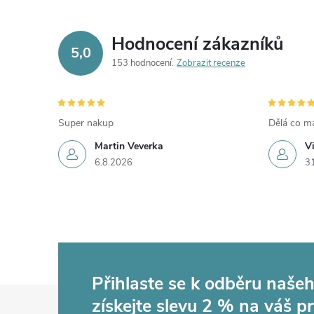
Hodnocení zákazníků
5,0
153 hodnocení
Zobrazit recenze
Super nakup
Dělá co má
Martin Veverka
V
6.8.2026
3
Přihlaste se k odběru naše
Z
získejte slevu 2 % na váš p