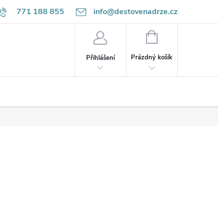
771 188 855
info@destovenadrze.cz
NÁKUPNÍ
KOŠÍK
Prázdný košík
Přihlášení