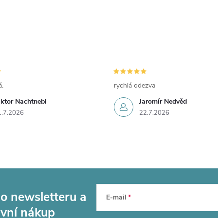
.
rychlá odezva
iktor Nachtnebl
Jaromír Nedvěd
1.7.2026
22.7.2026
ho newsletteru
a
E-mail
rvní nákup