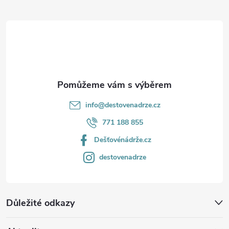
t
í
info
@
destovenadrze.cz
771 188 855
Dešťovénádrže.cz
destovenadrze
Důležité odkazy