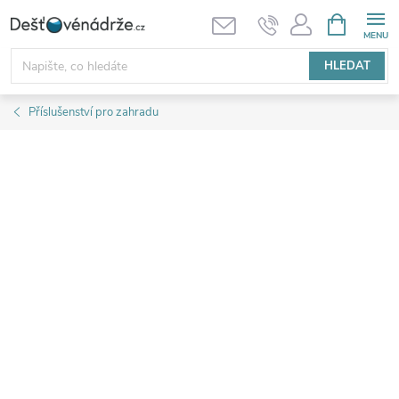
Přejít
NÁKUPNÍ
KOŠÍK
na
obsah
HLEDAT
Příslušenství pro zahradu