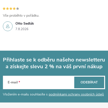
Vše proběhlo v pořádku.
Otto Sedlák
7.8.2026
Přihlaste se k odběru našeho newsletteru
a získejte slevu 2 % na váš první nákup
Z
á
E-mail
ODEBÍRAT
p
Vložením e-mailu souhlasíte s
podmínkami ochrany osobních údajů
a