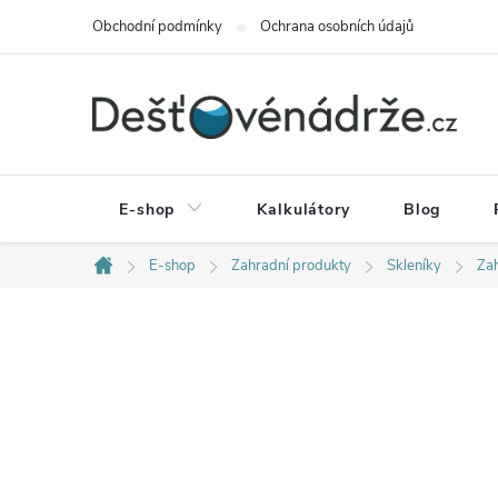
Přejít
Obchodní podmínky
Ochrana osobních údajů
na
obsah
E-shop
Kalkulátory
Blog
E-shop
Zahradní produkty
Skleníky
Zah
Domů