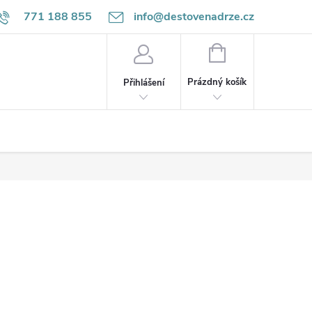
771 188 855
info@destovenadrze.cz
NÁKUPNÍ
KOŠÍK
Prázdný košík
Přihlášení