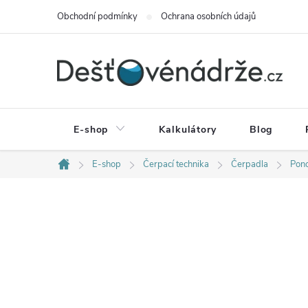
Přejít
Obchodní podmínky
Ochrana osobních údajů
na
obsah
E-shop
Kalkulátory
Blog
E-shop
Čerpací technika
Čerpadla
Pon
Domů