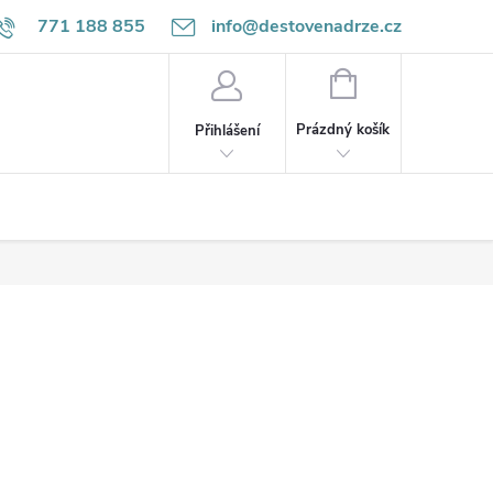
771 188 855
info@destovenadrze.cz
NÁKUPNÍ
KOŠÍK
Prázdný košík
Přihlášení