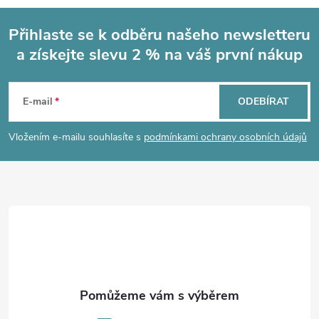
Přihlaste se k odběru našeho newsletteru
a získejte slevu 2 % na váš první nákup
Z
á
E-mail
ODEBÍRAT
p
Vložením e-mailu souhlasíte s
podmínkami ochrany osobních údajů
a
t
í