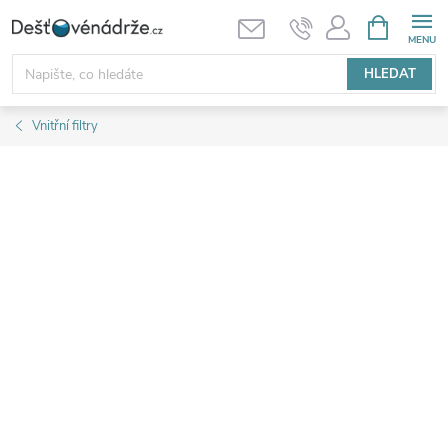
Přejít
NÁKUPNÍ
KOŠÍK
na
obsah
HLEDAT
Vnitřní filtry