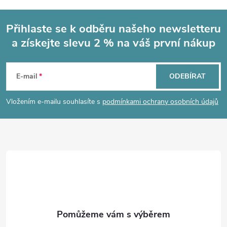
Přihlaste se k odběru našeho newsletteru
a získejte slevu 2 % na váš první nákup
Z
á
E-mail
ODEBÍRAT
p
Vložením e-mailu souhlasíte s
podmínkami ochrany osobních údajů
a
t
í