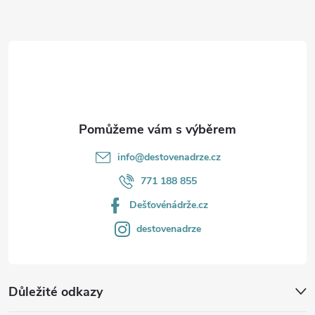
a
t
í
info
@
destovenadrze.cz
771 188 855
Dešťovénádrže.cz
destovenadrze
Důležité odkazy