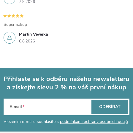
7.8.2026
Super nakup
Martin Veverka
6.8.2026
Přihlaste se k odběru našeho newsletteru
a získejte slevu 2 % na váš první nákup
Z
á
E-mail
ODEBÍRAT
p
Vložením e-mailu souhlasíte s
podmínkami ochrany osobních údajů