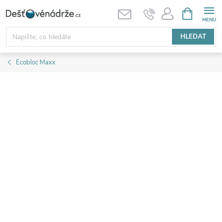
Přejít
NÁKUPNÍ
KOŠÍK
na
obsah
HLEDAT
Ecobloc Maxx