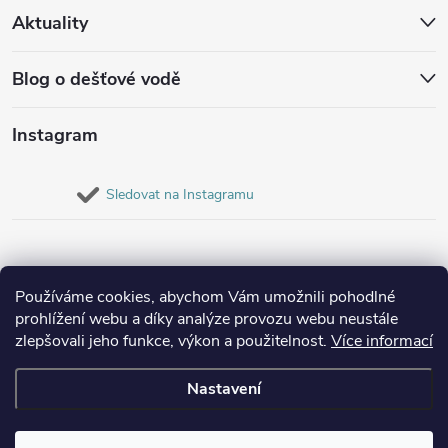
Aktuality
Blog o dešťové vodě
Instagram
Sledovat na Instagramu
Používáme cookies, abychom Vám umožnili pohodlné
prohlížení webu a díky analýze provozu webu neustále
zlepšovali jeho funkce, výkon a použitelnost.
Více informací
Nastavení
Copyright 2026
Destovenadrze.cz
. Všechna práva vyhrazena.