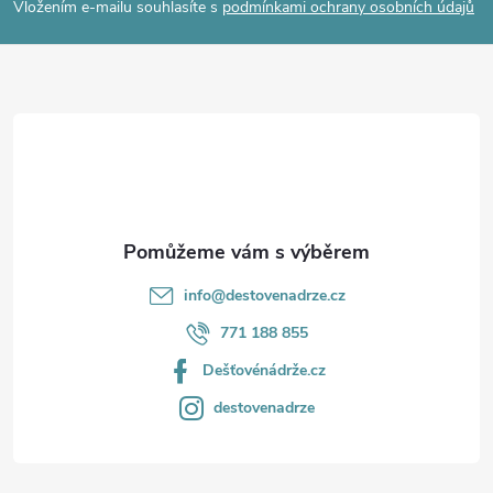
p
Vložením e-mailu souhlasíte s
podmínkami ochrany osobních údajů
a
t
í
info
@
destovenadrze.cz
771 188 855
Dešťovénádrže.cz
destovenadrze