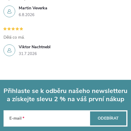
Martin Veverka
6.8.2026
Dělá co má.
Viktor Nachtnebl
31.7.2026
Přihlaste se k odběru našeho newsletteru
a získejte slevu 2 % na váš první nákup
Z
á
E-mail
ODEBÍRAT