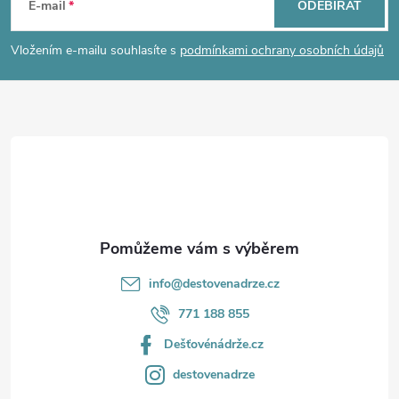
á
E-mail
ODEBÍRAT
p
Vložením e-mailu souhlasíte s
podmínkami ochrany osobních údajů
a
t
í
info
@
destovenadrze.cz
771 188 855
Dešťovénádrže.cz
destovenadrze