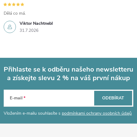
Dělá co má.
Viktor Nachtnebl
31.7.2026
Přihlaste se k odběru našeho newsletteru
a získejte slevu 2 % na váš první nákup
Z
á
E-mail
ODEBÍRAT
p
Vložením e-mailu souhlasíte s
podmínkami ochrany osobních údajů
a