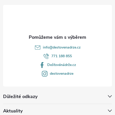
t
í
info
@
destovenadrze.cz
771 188 855
Dešťovénádrže.cz
destovenadrze
Důležité odkazy
Aktuality