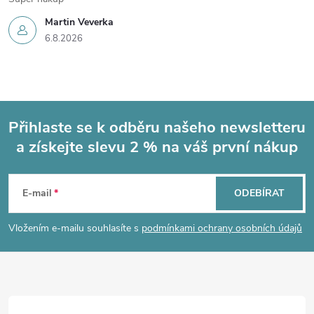
Martin Veverka
6.8.2026
Přihlaste se k odběru našeho newsletteru
a získejte slevu 2 % na váš první nákup
Z
á
E-mail
ODEBÍRAT
p
Vložením e-mailu souhlasíte s
podmínkami ochrany osobních údajů
a
t