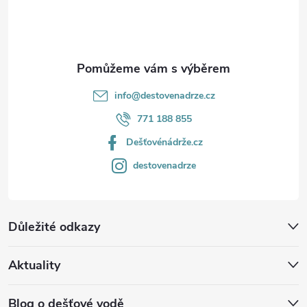
í
info
@
destovenadrze.cz
771 188 855
Dešťovénádrže.cz
destovenadrze
Důležité odkazy
Aktuality
Blog o dešťové vodě