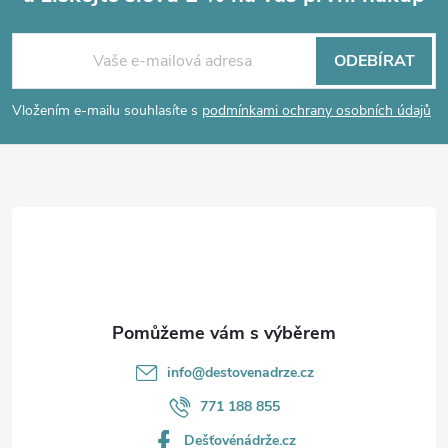
Z
á
ODEBÍRAT
p
Vložením e-mailu souhlasíte s
podmínkami ochrany osobních údajů
a
t
í
info
@
destovenadrze.cz
771 188 855
Dešťovénádrže.cz