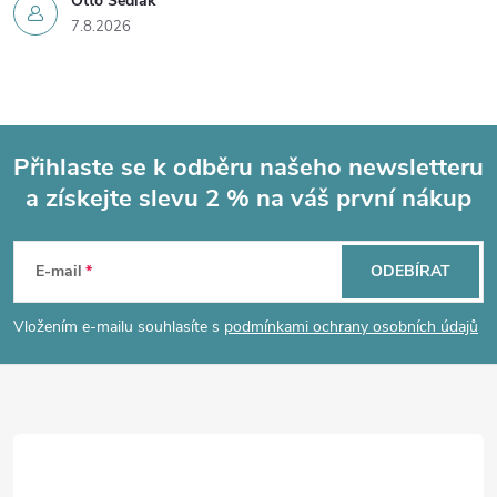
Otto Sedlák
7.8.2026
Přihlaste se k odběru našeho newsletteru
a získejte slevu 2 % na váš první nákup
Z
á
E-mail
ODEBÍRAT
p
Vložením e-mailu souhlasíte s
podmínkami ochrany osobních údajů
a
t
í