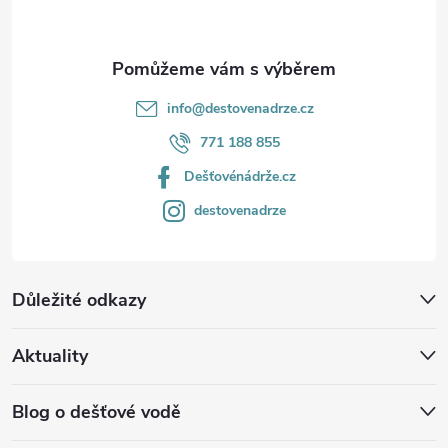
info
@
destovenadrze.cz
771 188 855
Dešťovénádrže.cz
destovenadrze
Důležité odkazy
Aktuality
Blog o dešťové vodě