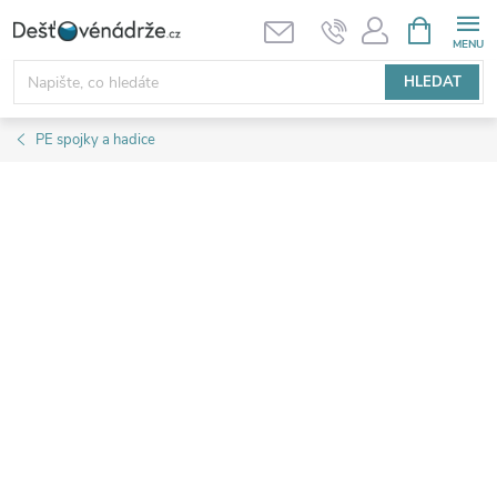
Přejít
NÁKUPNÍ
KOŠÍK
na
obsah
HLEDAT
PE spojky a hadice