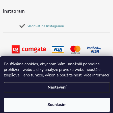
Instagram
Sledovat na Instagramu
Používáme cookies, abychom Vám umožnili pohodlné
prohlížení webu a díky analýze provozu webu neustále
zlepšovali jeho funkce, výkon a použitelnost.
Více informací
Copyright 2026
Destovenadrze.cz
. Všechna práva vyhrazena.
Nastavení
Vytvořil Shoptet
Souhlasím