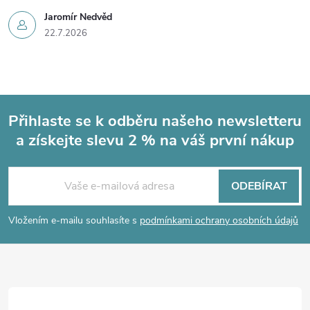
Jaromír Nedvěd
22.7.2026
Přihlaste se k odběru našeho newsletteru
a získejte slevu 2 % na váš první nákup
Z
á
ODEBÍRAT
p
Vložením e-mailu souhlasíte s
podmínkami ochrany osobních údajů
a
t