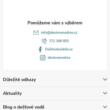
í
info
@
destovenadrze.cz
771 188 855
Dešťovénádrže.cz
destovenadrze
Důležité odkazy
Aktuality
Blog o dešťové vodě