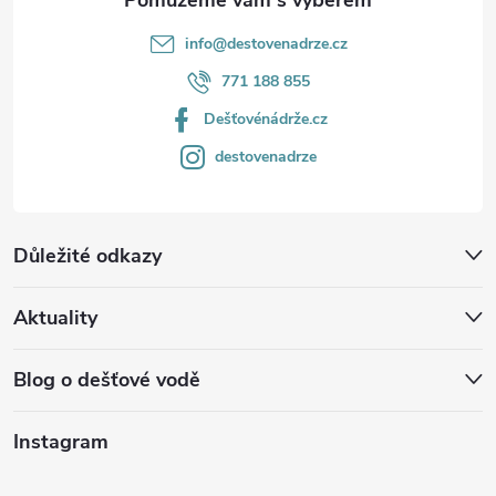
info
@
destovenadrze.cz
771 188 855
Dešťovénádrže.cz
destovenadrze
Důležité odkazy
Aktuality
Blog o dešťové vodě
Instagram