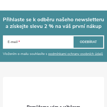
Přihlaste se k odběru našeho newsletteru
a získejte slevu 2 % na váš první nákup
Z
á
E-mail
ODEBÍRAT
p
Vložením e-mailu souhlasíte s
podmínkami ochrany osobních údajů
a
t
í