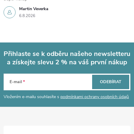
Martin Veverka
6.8.2026
Přihlaste se k odběru našeho newsletteru
a získejte slevu 2 % na váš první nákup
Z
á
E-mail
ODEBÍRAT
p
Vložením e-mailu souhlasíte s
podmínkami ochrany osobních údajů
a
t