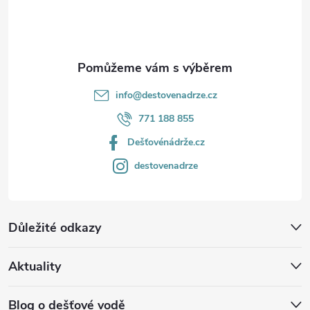
í
info
@
destovenadrze.cz
771 188 855
Dešťovénádrže.cz
destovenadrze
Důležité odkazy
Aktuality
Blog o dešťové vodě