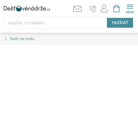
Přejít
NÁKUPNÍ
KOŠÍK
na
obsah
HLEDAT
Sudy na vodu