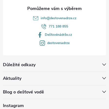
info
@
destovenadrze.cz
771 188 855
Dešťovénádrže.cz
destovenadrze
Důležité odkazy
Aktuality
Blog o dešťové vodě
Instagram