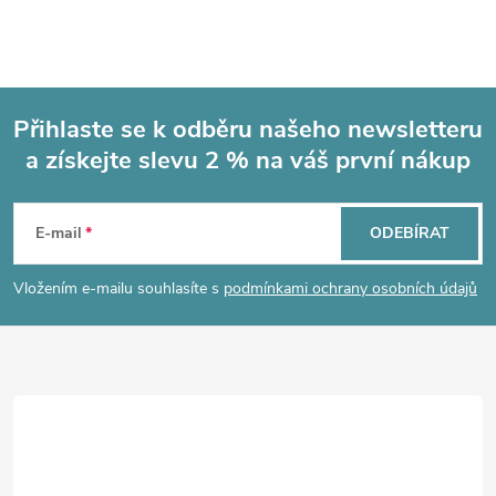
Přihlaste se k odběru našeho newsletteru
a získejte slevu 2 % na váš první nákup
Z
á
E-mail
ODEBÍRAT
p
Vložením e-mailu souhlasíte s
podmínkami ochrany osobních údajů
a
t
í