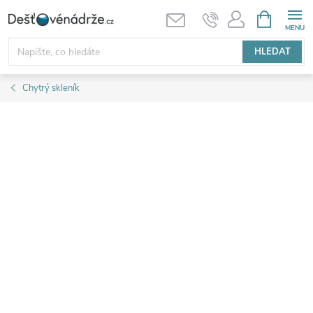
Přejít
NÁKUPNÍ
KOŠÍK
na
obsah
HLEDAT
Chytrý skleník