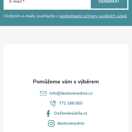
á
E-mail
ODEBÍRAT
p
Vložením e-mailu souhlasíte s
podmínkami ochrany osobních údajů
a
t
í
info
@
destovenadrze.cz
771 188 855
Dešťovénádrže.cz
destovenadrze