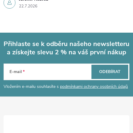
22.7.2026
Přihlaste se k odběru našeho newsletteru
a získejte slevu 2 % na váš první nákup
Z
á
E-mail
ODEBÍRAT
p
Vložením e-mailu souhlasíte s
podmínkami ochrany osobních údajů
a
t
í