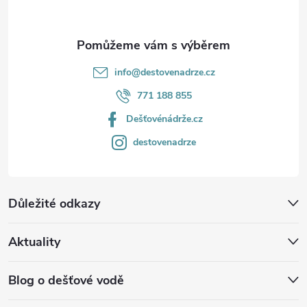
info
@
destovenadrze.cz
771 188 855
Dešťovénádrže.cz
destovenadrze
Důležité odkazy
Aktuality
Blog o dešťové vodě