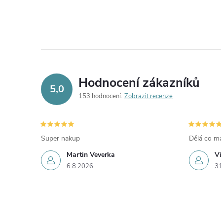
Hodnocení zákazníků
5,0
153 hodnocení
Zobrazit recenze
Super nakup
Dělá co má
Martin Veverka
V
6.8.2026
3