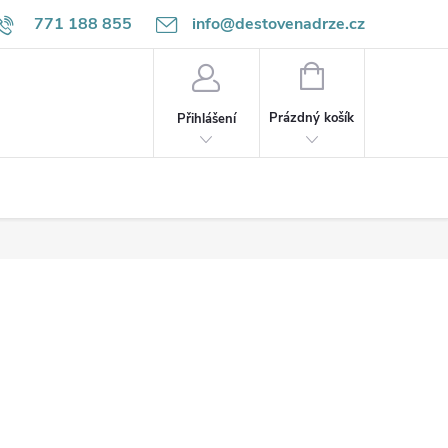
771 188 855
info@destovenadrze.cz
NÁKUPNÍ
KOŠÍK
Prázdný košík
Přihlášení