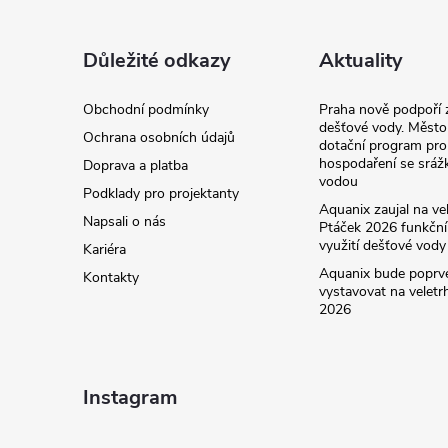
p
a
Důležité odkazy
Aktuality
t
Obchodní podmínky
Praha nově podpoří 
dešťové vody. Město
Ochrana osobních údajů
dotační program pro
í
hospodaření se sráž
Doprava a platba
vodou
Podklady pro projektanty
Aquanix zaujal na ve
Napsali o nás
Ptáček 2026 funkčn
využití dešťové vody
Kariéra
Aquanix bude poprv
Kontakty
vystavovat na veletr
2026
Instagram