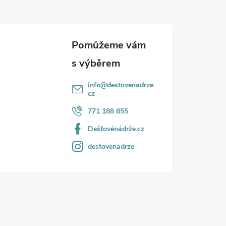
info
@
destovenadrze.
cz
771 188 855
Dešťovénádrže.cz
destovenadrze