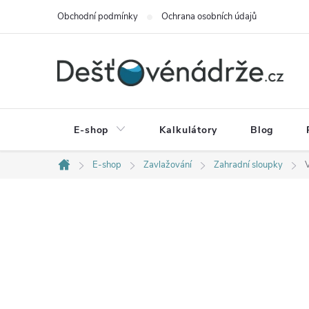
Přejít
Obchodní podmínky
Ochrana osobních údajů
na
obsah
E-shop
Kalkulátory
Blog
E-shop
Zavlažování
Zahradní sloupky
V
Domů