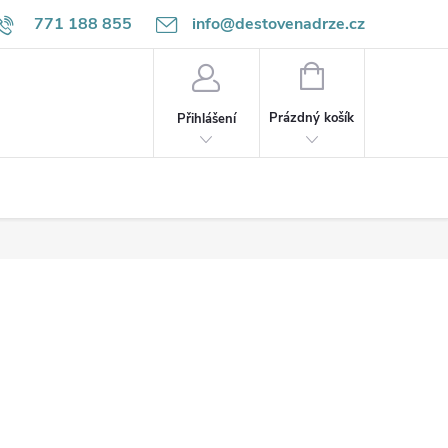
771 188 855
info@destovenadrze.cz
NÁKUPNÍ
KOŠÍK
Prázdný košík
Přihlášení