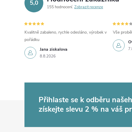
5,0
155 hodnocení
Zobrazit recenze
Kvalitně zabaleno, rychle odesláno, výrobek v
Vše probě
pořádku
O
7.
Jana ziskalova
8.8.2026
Přihlaste se k odběru naše
Z
získejte slevu 2 % na váš p
á