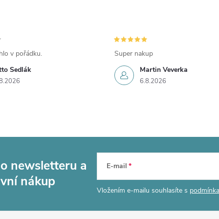
hlo v pořádku.
Super nakup
tto Sedlák
Martin Veverka
8.2026
6.8.2026
ho newsletteru
a
E-mail
rvní nákup
Vložením e-mailu souhlasíte s
podmínka