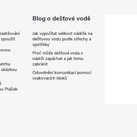
Blog o dešťové vodě
zadržování
Jak vypočítat velikost nádrže na
 spouští
dešťovou vodu podle střechy a
spotřeby
kovou
Proč může dešťová voda v
nádrži zapáchat a jak tomu
letrhu
zabránit
í ukázkou
Odvodnění komunikací pomocí
vsakovacích bloků
é
hu Ptáček