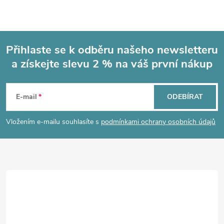
Přihlaste se k odběru našeho newsletteru
a získejte slevu 2 % na váš první nákup
Z
á
E-mail
ODEBÍRAT
p
Vložením e-mailu souhlasíte s
podmínkami ochrany osobních údajů
a
t
í