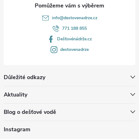
info
@
destovenadrze.cz
771 188 855
Dešťovénádrže.cz
destovenadrze
Důležité odkazy
Aktuality
Blog o dešťové vodě
Instagram