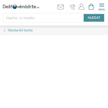
Přejít
NÁKUPNÍ
KOŠÍK
na
obsah
HLEDAT
Standardní šachty