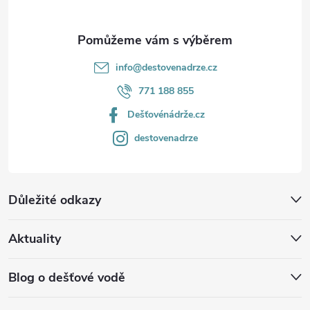
info
@
destovenadrze.cz
771 188 855
Dešťovénádrže.cz
destovenadrze
Důležité odkazy
Aktuality
Blog o dešťové vodě