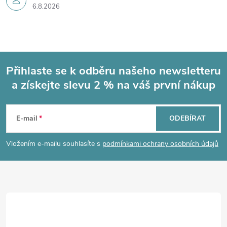
6.8.2026
Přihlaste se k odběru našeho newsletteru
a získejte slevu 2 % na váš první nákup
Z
á
E-mail
ODEBÍRAT
p
Vložením e-mailu souhlasíte s
podmínkami ochrany osobních údajů
a
t
í