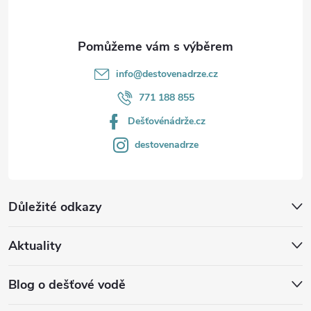
info
@
destovenadrze.cz
771 188 855
Dešťovénádrže.cz
destovenadrze
Důležité odkazy
Aktuality
Blog o dešťové vodě