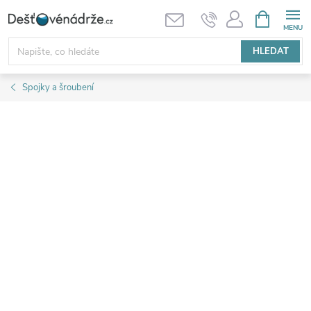
Přejít
NÁKUPNÍ
KOŠÍK
na
obsah
HLEDAT
Spojky a šroubení