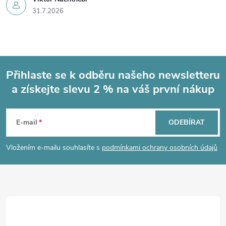
31.7.2026
Přihlaste se k odběru našeho newsletteru
a získejte slevu 2 % na váš první nákup
Z
á
E-mail
ODEBÍRAT
p
Vložením e-mailu souhlasíte s
podmínkami ochrany osobních údajů
a
t
í