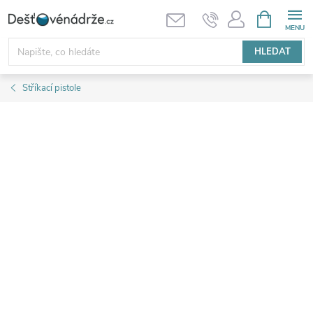
Přejít
NÁKUPNÍ
KOŠÍK
na
obsah
HLEDAT
Stříkací pistole