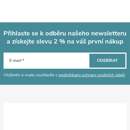
Přihlaste se k odběru našeho newsletteru
a získejte slevu 2 % na váš první nákup
Z
á
E-mail
ODEBÍRAT
p
Vložením e-mailu souhlasíte s
podmínkami ochrany osobních údajů
a
t
í