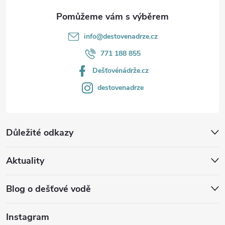
info
@
destovenadrze.cz
771 188 855
Dešťovénádrže.cz
destovenadrze
Důležité odkazy
Aktuality
Blog o dešťové vodě
Instagram