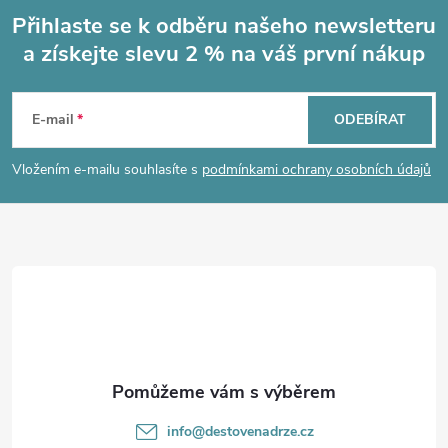
Přihlaste se k odběru našeho newsletteru
a získejte slevu 2 % na váš první nákup
Z
á
E-mail
ODEBÍRAT
p
Vložením e-mailu souhlasíte s
podmínkami ochrany osobních údajů
a
t
í
info
@
destovenadrze.cz