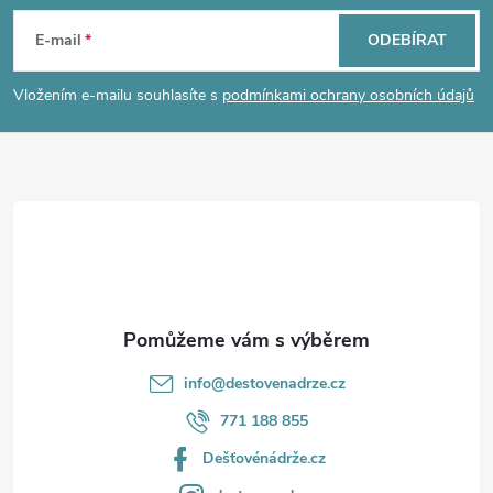
á
E-mail
ODEBÍRAT
p
Vložením e-mailu souhlasíte s
podmínkami ochrany osobních údajů
a
t
í
info
@
destovenadrze.cz
771 188 855
Dešťovénádrže.cz