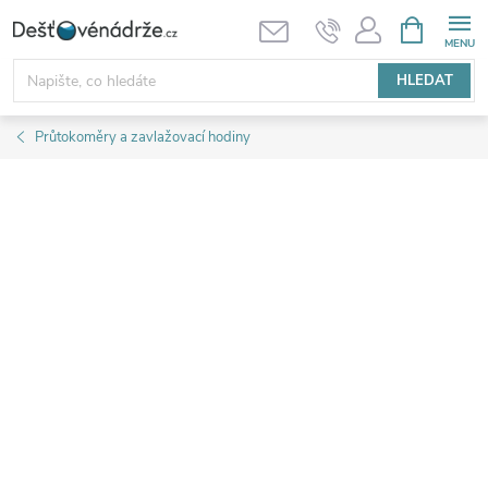
Přejít
NÁKUPNÍ
KOŠÍK
na
obsah
HLEDAT
Průtokoměry a zavlažovací hodiny