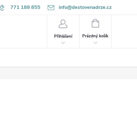
771 188 855
info@destovenadrze.cz
NÁKUPNÍ
KOŠÍK
Prázdný košík
Přihlášení