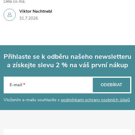
Dělá co má.
Viktor Nachtnebl
31.7.2026
Přihlaste se k odběru našeho newsletteru
a získejte slevu 2 % na váš první nákup
Z
á
E-mail
ODEBÍRAT
p
Vložením e-mailu souhlasíte s
podmínkami ochrany osobních údajů
a
t