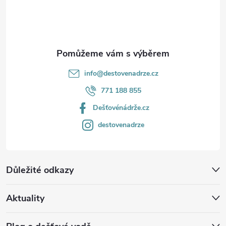
í
info
@
destovenadrze.cz
771 188 855
Dešťovénádrže.cz
destovenadrze
Důležité odkazy
Aktuality