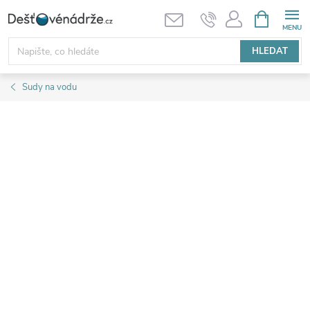
Přejít
NÁKUPNÍ
KOŠÍK
na
obsah
HLEDAT
Sudy na vodu