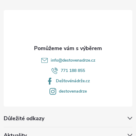
t
í
info
@
destovenadrze.cz
771 188 855
Dešťovénádrže.cz
destovenadrze
Důležité odkazy
Aktuality