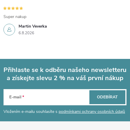
Super nakup
Martin Veverka
6.8.2026
Přihlaste se k odběru našeho newsletteru
a získejte slevu 2 % na váš první nákup
Z
á
E-mail
ODEBÍRAT
p
Vložením e-mailu souhlasíte s
podmínkami ochrany osobních údajů
a