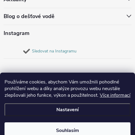
Blog o dešťové vodě
Instagram
Sledovat na Instagramu
Používáme cookies, abychom Vám umožnili pohodlné
prohlížení webu a díky analýze provozu webu neustále
zlepšovali jeho funkce, výkon a použitelnost.
Více informací
Nastavení
Copyright 2026
Destovenadrze.cz
. Všechna práva vyhrazena.
Souhlasím
Vytvořil Shoptet