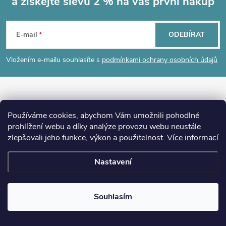
a získejte slevu 2 % na váš první nákup
Z
á
E-mail
ODEBÍRAT
p
Vložením e-mailu souhlasíte s
podmínkami ochrany osobních údajů
a
t
Používáme cookies, abychom Vám umožnili pohodlné
prohlížení webu a díky analýze provozu webu neustále
í
zlepšovali jeho funkce, výkon a použitelnost.
Více informací
Nastavení
info
@
destovenadrze.cz
Souhlasím
771 188 855