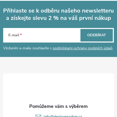
Přihlaste se k odběru našeho newsletteru
a získejte slevu 2 % na váš první nákup
Z
á
E-mail
ODEBÍRAT
p
Vložením e-mailu souhlasíte s
podmínkami ochrany osobních údajů
a
t
í
info
@
destovenadrze.cz