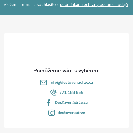
p
Vložením e-mailu souhlasíte s
podmínkami ochrany osobních údajů
a
t
í
info
@
destovenadrze.cz
771 188 855
Dešťovénádrže.cz
destovenadrze