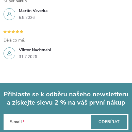
Super nakup
Martin Veverka
6.8.2026
Dělá co má.
Viktor Nachtnebl
31.7.2026
Přihlaste se k odběru našeho newsletteru
a získejte slevu 2 % na váš první nákup
Z
á
E-mail
ODEBÍRAT