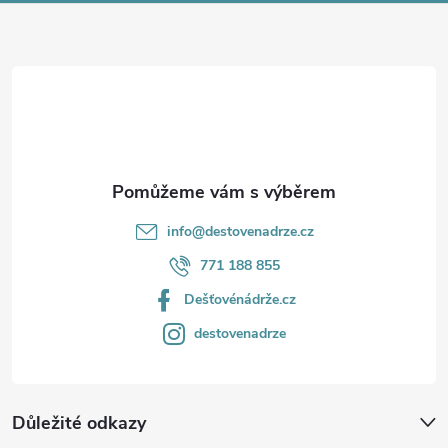
a
t
í
info
@
destovenadrze.cz
771 188 855
Dešťovénádrže.cz
destovenadrze
Důležité odkazy