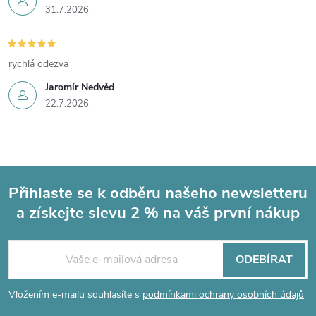
31.7.2026
rychlá odezva
Jaromír Nedvěd
22.7.2026
Přihlaste se k odběru našeho newsletteru
a získejte slevu 2 % na váš první nákup
Z
á
ODEBÍRAT
p
Vložením e-mailu souhlasíte s
podmínkami ochrany osobních údajů