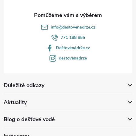
info
@
destovenadrze.cz
771 188 855
Dešťovénádrže.cz
destovenadrze
Důležité odkazy
Aktuality
Blog o dešťové vodě