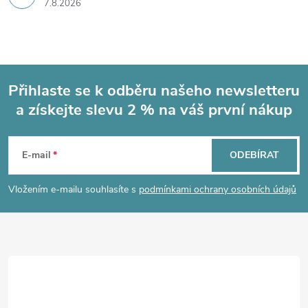
7.8.2026
Přihlaste se k odběru našeho newsletteru
a získejte slevu 2 % na váš první nákup
Z
á
E-mail
ODEBÍRAT
p
Vložením e-mailu souhlasíte s
podmínkami ochrany osobních údajů
a
t
í