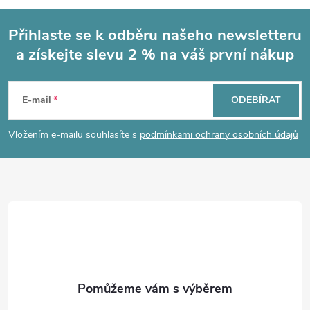
Přihlaste se k odběru našeho newsletteru
a získejte slevu 2 % na váš první nákup
Z
á
E-mail
ODEBÍRAT
p
Vložením e-mailu souhlasíte s
podmínkami ochrany osobních údajů
a
t
í