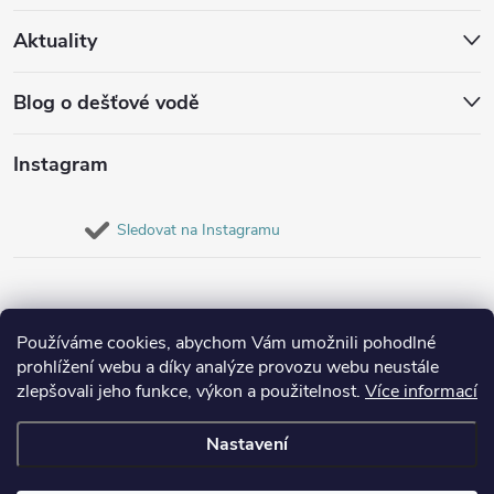
Aktuality
Blog o dešťové vodě
Instagram
Sledovat na Instagramu
Používáme cookies, abychom Vám umožnili pohodlné
prohlížení webu a díky analýze provozu webu neustále
zlepšovali jeho funkce, výkon a použitelnost.
Více informací
Nastavení
Copyright 2026
Destovenadrze.cz
. Všechna práva vyhrazena.