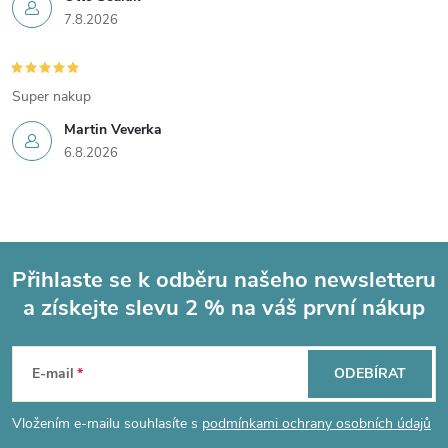
7.8.2026
Super nakup
Martin Veverka
6.8.2026
Přihlaste se k odběru našeho newsletteru
a získejte slevu 2 % na váš první nákup
Z
á
E-mail
ODEBÍRAT
p
Vložením e-mailu souhlasíte s
podmínkami ochrany osobních údajů