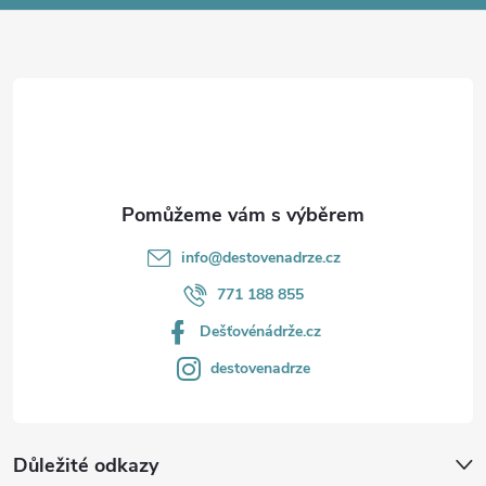
a
t
í
info
@
destovenadrze.cz
771 188 855
Dešťovénádrže.cz
destovenadrze
Důležité odkazy