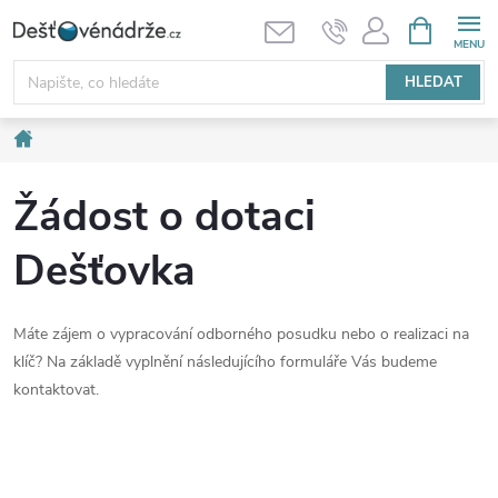
Přejít
NÁKUPNÍ
KOŠÍK
na
obsah
HLEDAT
Domů
Žádost o dotaci
Dešťovka
Máte zájem o vypracování odborného posudku nebo o realizaci na
klíč? Na základě vyplnění následujícího formuláře Vás budeme
kontaktovat.