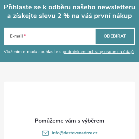
Přihlaste se k odběru našeho newsletteru
a získejte slevu 2 % na váš první nákup
Z
á
E-mail
ODEBÍRAT
p
Vložením e-mailu souhlasíte s
podmínkami ochrany osobních údajů
a
t
í
info
@
destovenadrze.cz