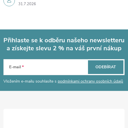
31.7.2026
Přihlaste se k odběru našeho newsletteru
a získejte slevu 2 % na váš první nákup
Z
á
E-mail
ODEBÍRAT
p
Vložením e-mailu souhlasíte s
podmínkami ochrany osobních údajů
a
t
í