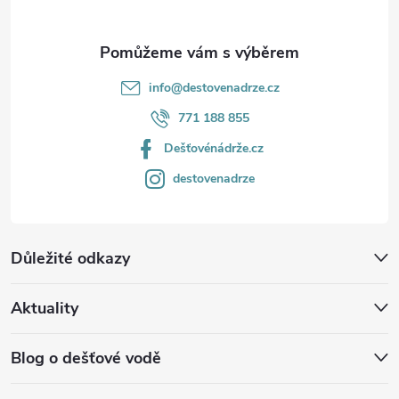
info
@
destovenadrze.cz
771 188 855
Dešťovénádrže.cz
destovenadrze
Důležité odkazy
Aktuality
Blog o dešťové vodě