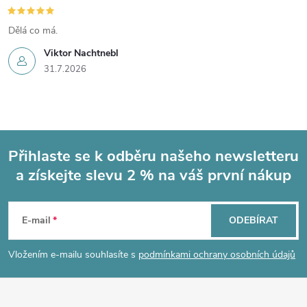
Dělá co má.
Viktor Nachtnebl
31.7.2026
Přihlaste se k odběru našeho newsletteru
a získejte slevu 2 % na váš první nákup
Z
á
E-mail
ODEBÍRAT
p
Vložením e-mailu souhlasíte s
podmínkami ochrany osobních údajů
a