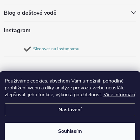
Blog o dešťové vodě
Instagram
Sledovat na Instagramu
Používáme cookies, abychom Vám umožnili pohodlné
prohlížení webu a díky analýze provozu webu neustále
zlepšovali jeho funkce, výkon a použitelnost.
Více informací
Nastavení
Copyright 2026
Destovenadrze.cz
. Všechna práva vyhrazena.
Souhlasím
Vytvořil Shoptet