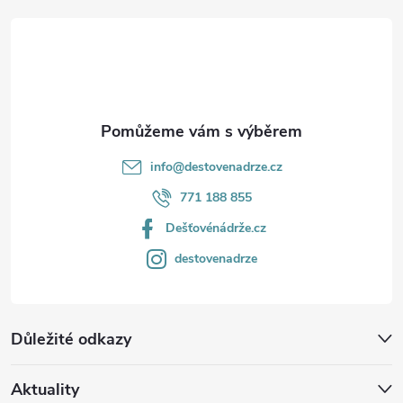
t
í
info
@
destovenadrze.cz
771 188 855
Dešťovénádrže.cz
destovenadrze
Důležité odkazy
Aktuality