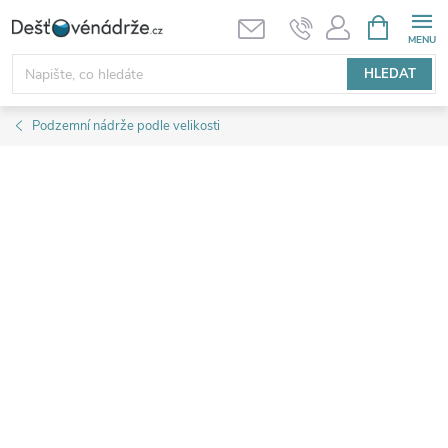
Přejít
NÁKUPNÍ
KOŠÍK
na
obsah
HLEDAT
Podzemní nádrže podle velikosti