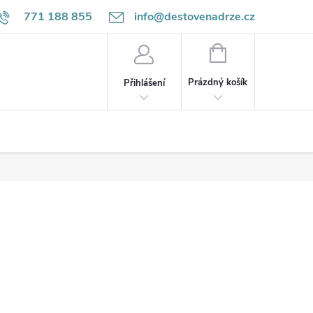
771 188 855
info@destovenadrze.cz
NÁKUPNÍ
KOŠÍK
Prázdný košík
Přihlášení